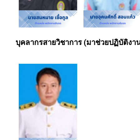
บุคลากรสายวิชาการ (มาช่วยปฏิบัติงา